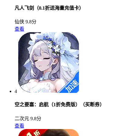
凡人飞剑（0.1折送海量充值卡）
仙侠
9.8分
查看
4
空之要塞：启航（1折免费版）（买断券）
二次元
9.8分
查看