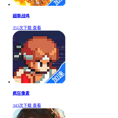
超能战鸡
351次下载
查看
疯狂像素
343次下载
查看