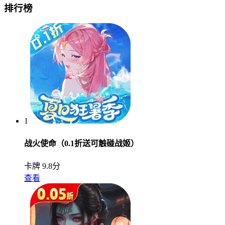
排行榜
1
战火使命（0.1折送可触碰战姬）
卡牌
9.8分
查看