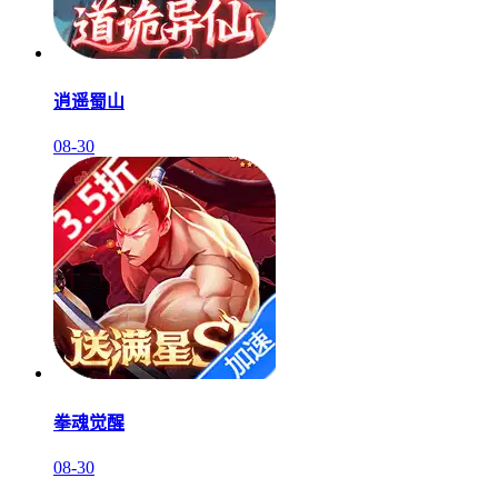
逍遥蜀山
08-30
拳魂觉醒
08-30