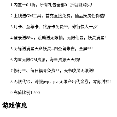
1.内置**0.1折，所有礼包全部0.1折就能购买!
2.上线送GM工具，首充直接免费，仙品妖灵任你选!
3.月卡、至尊卡、终身卡免费**，修行快人一步!
4.登录送88w，渡劫送无限抽，无限仙晶，妖灵满星!
5.历练送满星天命妖灵--四圣兽朱雀，全屏**!
6.内置无限GM资源，海量资源天天领!
7.修行**、每日福令免费**，天书唤灵无限送!
8.无限代钞，跨服pvp，pve无限产出代金券，零氪封神!
9.充值比例1:500
游戏信息