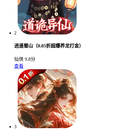
2
逍遥蜀山（0.05折超爆养龙打金）
仙侠
9.8分
查看
3