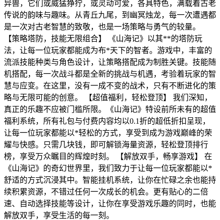
异兽，它们或威猛狰狞，或灵动可爱，各具特色，满载着古老
传说的韵味与趣味。从青丘九尾，到幽冥烛龙，每一次遭遇都
是一次对古老智慧的致敬，也是一场策略与勇气的较量。
【策略塔防，技能无限组合】 《山海记》以其**的塔防玩
法，让每一位玩家都能成为布*天下的智者。游戏中，丰富的
流派技能种类与角色设计，让策略搭配成为制胜关键。技能随
机搭配，每一次战斗都是全新的挑战与机遇，考验着玩家的智
慧与应变。在这里，没有一成不变的战术，只有不断进化的策
略与无限可能的创意。 【超值福利，轻松登顶】 我们深知，
真正的乐趣不应被门槛所限。《山海记》特设前所未有的超值
福利系统，所有礼包与付费内容均以0.1折的超低折扣呈现，
让每一位玩家都能以*轻松的方式，享受到成为游戏巅峰的荣
耀与快感。只需几块钱，即可解锁海量资源，轻松登顶排行
榜，享受万众瞩目的辉煌时刻。 【解放双手，畅享游戏】 在
《山海记》的奇幻世界里，我们致力于让每一位玩家都能以*
舒适的方式沉浸其中。智能挂机系统，让你在忙碌之余也能持
续积累资源，不错过任何一次成长的机会。更有贴心的二倍
速、自动选择技能等设计，让你在享受游戏乐趣的同时，也能
解放双手，享受生活的每一刻。