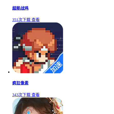
超能战鸡
351次下载
查看
疯狂像素
343次下载
查看