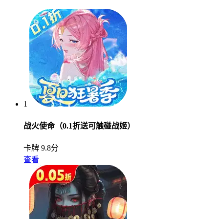
1
战火使命（0.1折送可触碰战姬）
卡牌
9.8分
查看