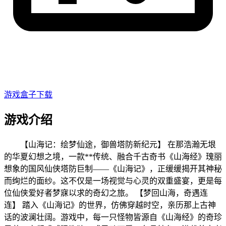
游戏盒子下载
游戏介绍
【山海记：绘梦仙途，御兽塔防新纪元】 在那浩瀚无垠
的华夏幻想之境，一款**传统、融合千古奇书《山海经》瑰丽
想象的国风仙侠塔防巨制——《山海记》，正缓缓揭开其神秘
而绚烂的面纱。这不仅是一场视觉与心灵的双重盛宴，更是每
位仙侠爱好者梦寐以求的奇幻之旅。 【梦回山海，奇遇连
连】 踏入《山海记》的世界，仿佛穿越时空，亲历那上古神
话的波澜壮阔。游戏中，每一只怪物皆源自《山海经》的奇珍