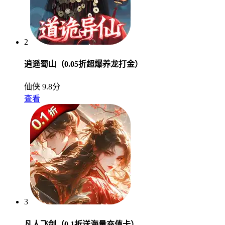
2
逍遥蜀山（0.05折超爆养龙打金）
仙侠
9.8分
查看
3
凡人飞剑（0.1折送海量充值卡）