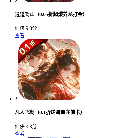
2
逍遥蜀山（0.05折超爆养龙打金）
仙侠
9.8分
查看
3
凡人飞剑（0.1折送海量充值卡）
仙侠
9.8分
查看