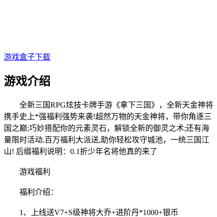
游戏盒子下载
游戏介绍
全新三国RPG炫技卡牌手游《拿下三国》，全新天金神将
携手史上*强福利强势来袭!超然万物的天金神将，带你角逐三
国之巅;巧妙搭配你的元素灵石，解锁全新的御灵之术;还有海
量限时活动,百万福利大派送,助你轻松攻守城池，一统三国江
山! 后缀福利说明：0.1折少年名将他真的来了
游戏福利
福利介绍：
1、上线送V7+S级神将大乔+进阶丹*1000+银币