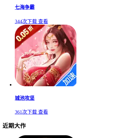
七海争霸
344次下载
查看
城池攻坚
361次下载
查看
近期大作