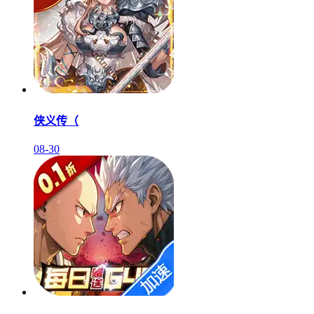
侠义传（
08-30