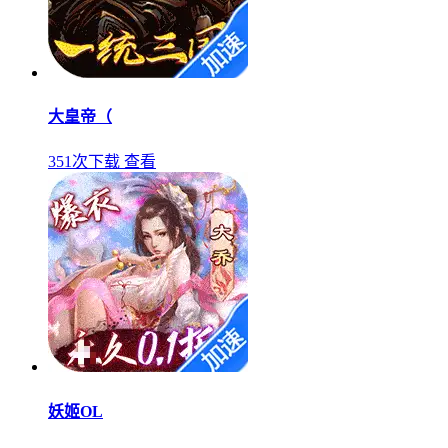
大皇帝（
351次下载
查看
妖姬OL