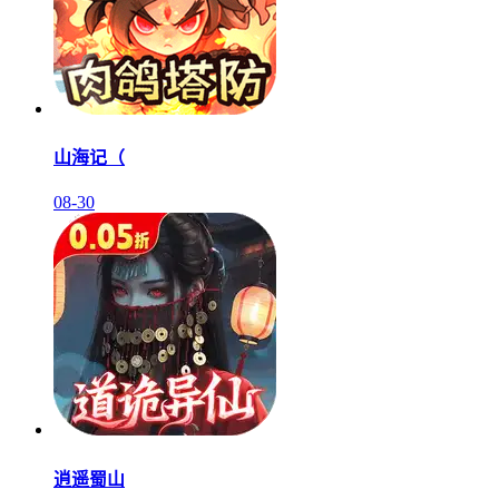
山海记（
08-30
逍遥蜀山