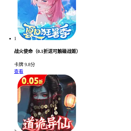
1
战火使命（0.1折送可触碰战姬）
卡牌
9.8分
查看