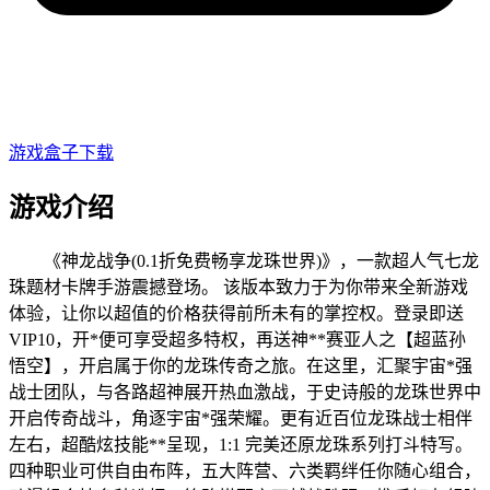
游戏盒子下载
游戏介绍
《神龙战争(0.1折免费畅享龙珠世界)》，一款超人气七龙
珠题材卡牌手游震撼登场。 该版本致力于为你带来全新游戏
体验，让你以超值的价格获得前所未有的掌控权。登录即送
VIP10，开*便可享受超多特权，再送神**赛亚人之【超蓝孙
悟空】，开启属于你的龙珠传奇之旅。在这里，汇聚宇宙*强
战士团队，与各路超神展开热血激战，于史诗般的龙珠世界中
开启传奇战斗，角逐宇宙*强荣耀。更有近百位龙珠战士相伴
左右，超酷炫技能**呈现，1:1 完美还原龙珠系列打斗特写。
四种职业可供自由布阵，五大阵营、六类羁绊任你随心组合，