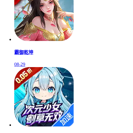
霸御乾坤
08-29