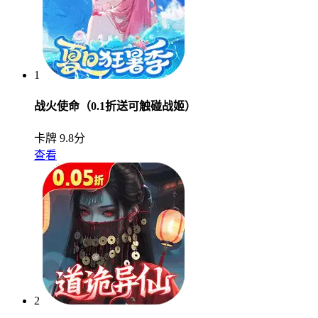
1
战火使命（0.1折送可触碰战姬）
卡牌
9.8分
查看
2