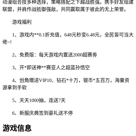
动漫组合技多种选择，策略搭配之下越战胜强。携手好友组建
联盟，并肩作战抵御强敌，共同赢取属于彼此的无上荣誉。
游戏福利
1、游戏内**0.1折充值，648元秒变6.48元，全民皆可当大
佬~!
2、免费版：每天游戏内置送2000超赛劵
3、开*即送神**赛亚人之超蓝孙悟空
4、创角赠送VIP10、钻石*十万，银币*五百万，海量资
源拿到手软
5、天天1000抽，连送7天
6、新服庆典签到豪礼送不停
游戏信息