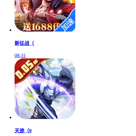
新征战（
08-31
天途（0