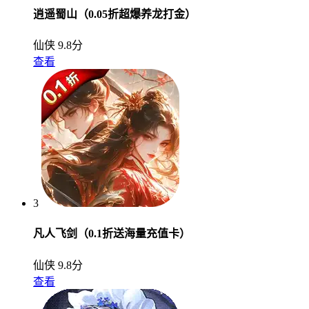
逍遥蜀山（0.05折超爆养龙打金）
仙侠
9.8分
查看
3
凡人飞剑（0.1折送海量充值卡）
仙侠
9.8分
查看