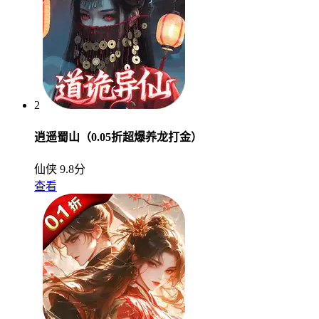
2
逍遥蜀山（0.05折超爆养龙打金）
仙侠
9.8分
查看