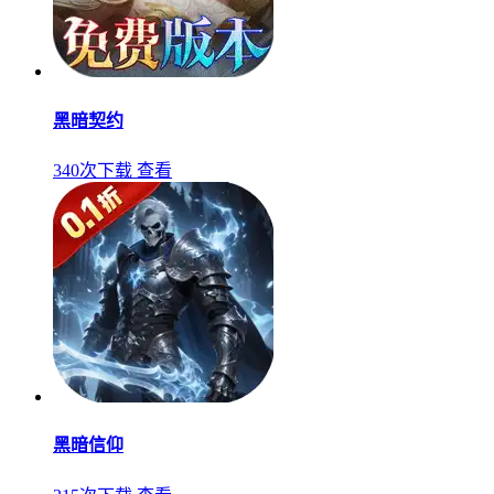
黑暗契约
340次下载
查看
黑暗信仰