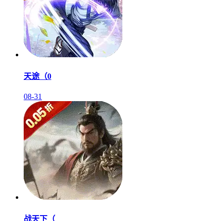
天途（0
08-31
战天下（