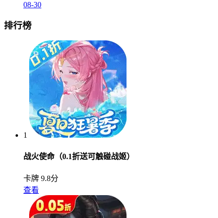
08-30
排行榜
1
战火使命（0.1折送可触碰战姬）
卡牌
9.8分
查看