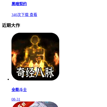
黑暗契约
340次下载
查看
近期大作
全能斗士
08-31