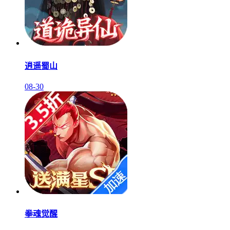
逍遥蜀山
08-30
拳魂觉醒