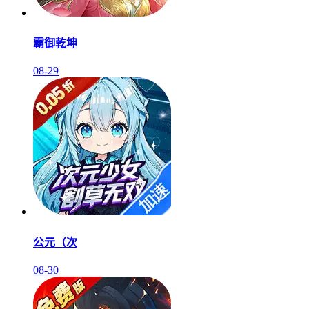
霸御乾坤
08-29
公元（次
08-30