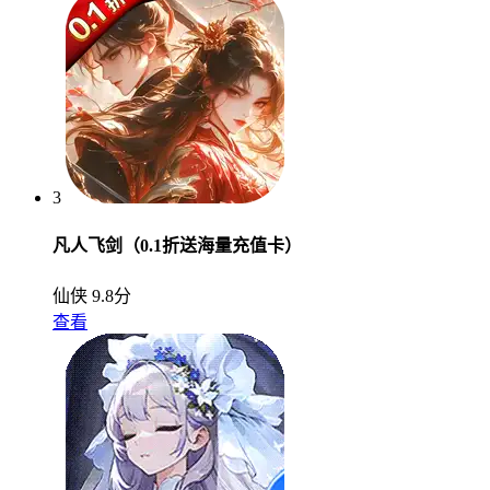
3
凡人飞剑（0.1折送海量充值卡）
仙侠
9.8分
查看