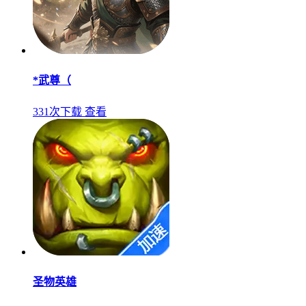
*武尊（
331次下载
查看
圣物英雄