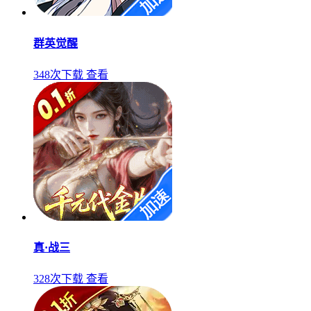
群英觉醒
348次下载
查看
真·战三
328次下载
查看