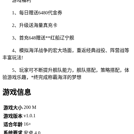
游戏福利
1、每日赠送6480代金券
2、升级送海量真充卡
3、首充648赠送**红船辽宁舰
4、模拟海洋战争的宏大场面，重返经典战役、阵营战等
丰富玩法!
5、玩家可不断提升舰队能力，舰队搭配，策略搭配，体
验游戏乐趣，*终完成称霸海洋的梦想
游戏信息
200 M
游戏大小
v1.0.1
游戏版本
16+
适合年龄
系统要求
安卓 4.0