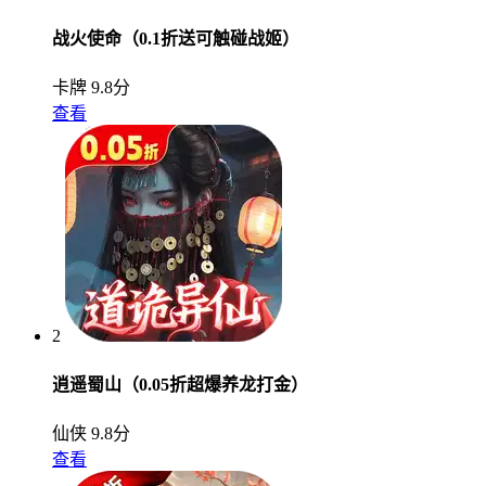
战火使命（0.1折送可触碰战姬）
卡牌
9.8分
查看
2
逍遥蜀山（0.05折超爆养龙打金）
仙侠
9.8分
查看