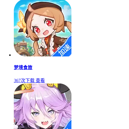
梦境食旅
367次下载
查看