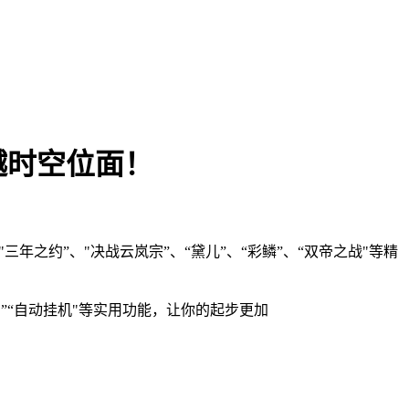
越时空位面！
约”、"决战云岚宗”、“黛儿”、“彩鳞”、“双帝之战"等精
宝”“自动挂机"等实用功能，让你的起步更加