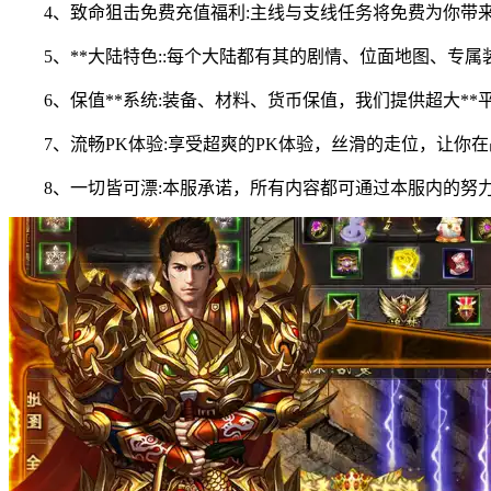
4、致命狙击免费充值福利:主线与支线任务将免费为你带来
5、**大陆特色::每个大陆都有其的剧情、位面地图、专属
6、保值**系统:装备、材料、货币保值，我们提供超大**
7、流畅PK体验:享受超爽的PK体验，丝滑的走位，让你在
8、一切皆可漂:本服承诺，所有内容都可通过本服内的努力