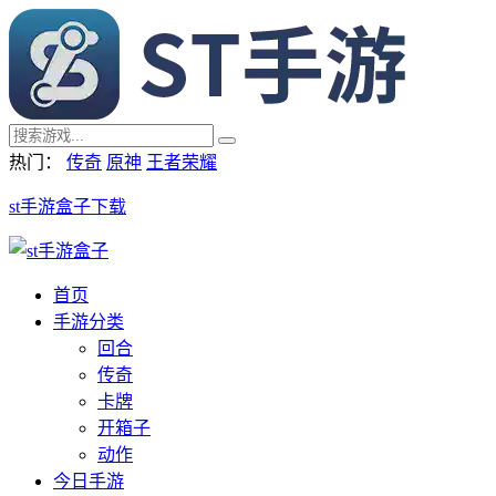
热门：
传奇
原神
王者荣耀
st手游盒子下载
首页
手游分类
回合
传奇
卡牌
开箱子
动作
今日手游