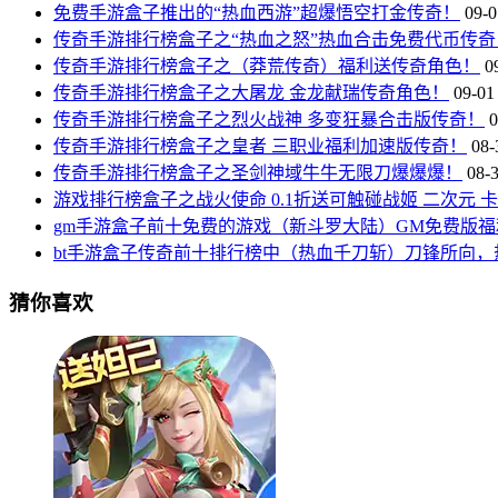
免费手游盒子推出的“热血西游”超爆悟空打金传奇！
09-0
传奇手游排行榜盒子之“热血之怒”热血合击免费代币传奇
传奇手游排行榜盒子之（莽荒传奇）福利送传奇角色！
0
传奇手游排行榜盒子之大屠龙 金龙献瑞传奇角色！
09-01
传奇手游排行榜盒子之烈火战神 多变狂暴合击版传奇！
0
传奇手游排行榜盒子之皇者 三职业福利加速版传奇！
08-
传奇手游排行榜盒子之圣剑神域牛牛无限刀爆爆爆！
08-
游戏排行榜盒子之战火使命 0.1折送可触碰战姬 二次元 
gm手游盒子前十免费的游戏（新斗罗大陆）GM免费版福
bt手游盒子传奇前十排行榜中（热血千刀斩）刀锋所向，
猜你喜欢