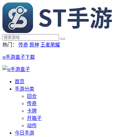
热门：
传奇
原神
王者荣耀
st手游盒子下载
首页
手游分类
回合
传奇
卡牌
开箱子
动作
今日手游